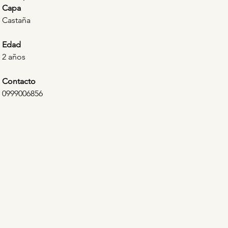
Capa
Castaña
Edad
2 años
Contacto
0999006856