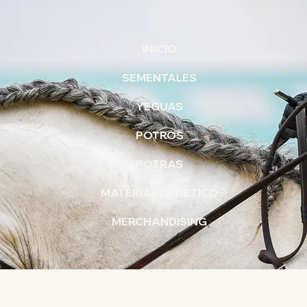
INICIO
SEMENTALES
YEGUAS
POTROS
POTRAS
MATERIAL GENÉTICO
MERCHANDISING